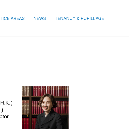
TICE AREAS
NEWS
TENANCY & PUPILLAGE
 H.K.(
 )
ator