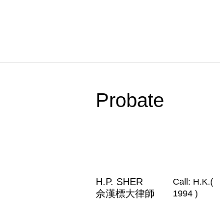
Skip
to
content
Probate
H.P. SHER
Call: H.K.(
佘漢標大律師
1994 )