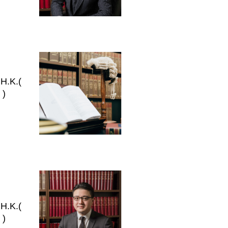
 H.K.(
 )
 H.K.(
 )