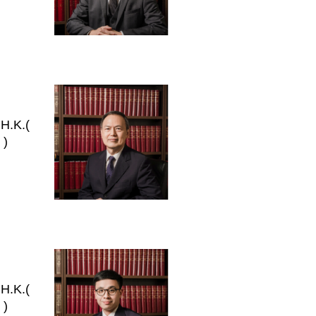
 H.K.(
 )
 H.K.(
 )