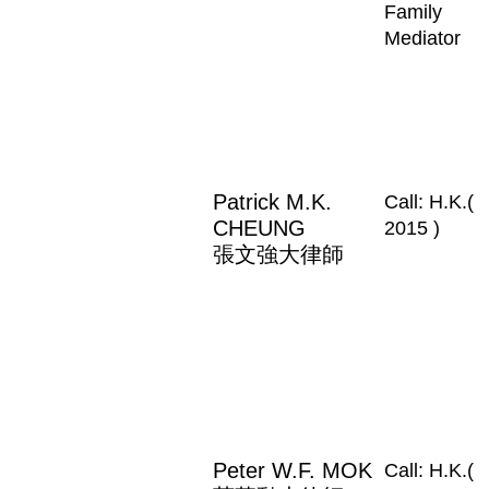
Family
Mediator
Patrick M.K.
Call: H.K.(
CHEUNG
2015 )
張文強大律師
Peter W.F. MOK
Call: H.K.(