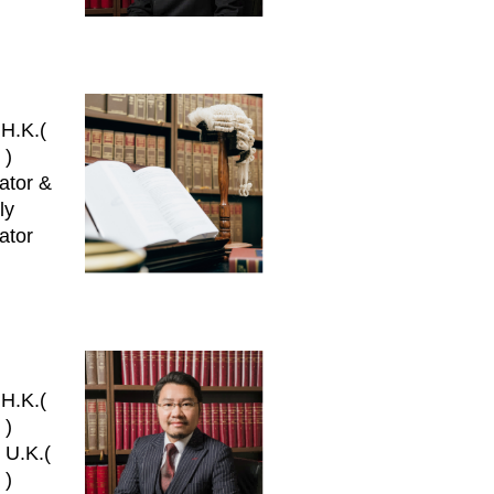
 H.K.(
 )
ator &
ly
ator
 H.K.(
 )
K.(
 )