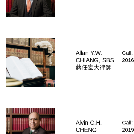
Allan Y.W.
Call:
CHIANG, SBS
2016
蔣任宏大律師
Alvin C.H.
Call:
CHENG
2019